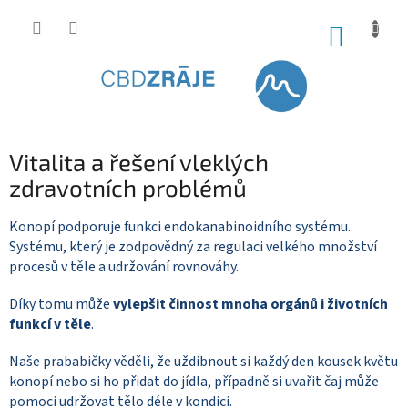
Přejít
na
NÁKUP
obsah
KOŠÍK
Vitalita a řešení vleklých
zdravotních problémů
Konopí podporuje funkci endokanabinoidního systému.
Systému, který je zodpovědný za regulaci velkého množství
procesů v těle a udržování rovnováhy.
Díky tomu může
vylepšit činnost mnoha orgánů i životních
funkcí v těle
.
Naše prababičky věděli, že uždibnout si každý den kousek květu
konopí nebo si ho přidat do jídla, případně si uvařit čaj může
pomoci udržovat tělo déle v kondici.