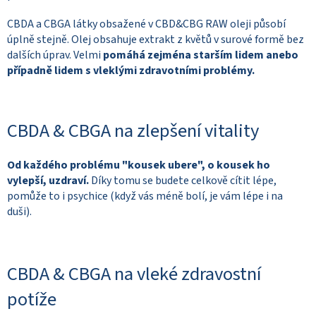
CBDA a CBGA látky obsažené v CBD&CBG RAW oleji působí
úplně stejně. Olej obsahuje extrakt z květů v surové formě bez
dalších úprav. Velmi
pomáhá zejména starším lidem anebo
případně lidem s vleklými zdravotními problémy.
CBDA & CBGA na zlepšení vitality
Od každého problému "kousek ubere", o kousek ho
vylepší, uzdraví.
Díky tomu se budete celkově cítit lépe,
pomůže to i psychice (když vás méně bolí, je vám lépe i na
duši).
CBDA & CBGA na vleké zdravostní
potíže