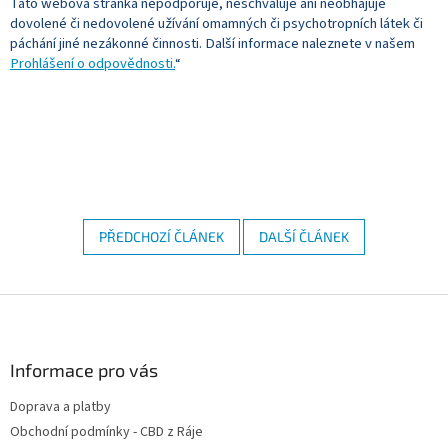
Tato webová stránka nepodporuje, neschvaluje ani neobhajuje
dovolené či nedovolené užívání omamných či psychotropních látek či
páchání jiné nezákonné činnosti. Další informace naleznete v našem
Prohlášení o odpovědnosti.
“
PŘEDCHOZÍ ČLÁNEK
DALŠÍ ČLÁNEK
Z
á
p
a
Informace pro vás
t
Doprava a platby
í
Obchodní podmínky - CBD z Ráje