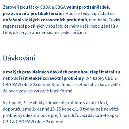
Zároveň jsou látky CBDA a CBGA
velmi protizánětlivé,
protivirové a protibakteriální
. Hodí se tedy například na
dořešení vleklých zdravotních problémů
, dlouhého Covidu,
regeneraci po silných virózách, černém kašli nebo zánětů v
těle, u kterých ani nemusíme vědět příčinu.
Dávkování
malých pravidelných dávkách pomohou zlepšit vitalitu
V
nebo dořešit
vleklé zdravotní problémy
. 3-4 kapky CBD &
CBG RAW oleje 2x denně. Spotřebujte celou lahvičku a uvidíte,
že bude zase ve výrazně lepší formě.
V případě, že je vleklý zdravotní problém v akutní fázi,
doporučujeme 3x denně 10-15 kapek, 1-3 týdny, než největší
problémy odezní a poté přejít na udržovací dávku 3-4 kapky
CBD & CBG RAW oleje 2x denně