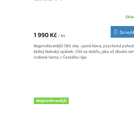
Skl
Průměrné
hodnocení
produktu
Do koší
1 990 Kč
je
/ ks
4,8
Nejprodávanější CBG olej - jasná hlava, psychická pohod
z
klidný hluboký spánek. Cítit se dobře, jako už dlouho ne!
5
rodinné farmy z Českého ráje.
hvězdiček.
Nejprodávanější