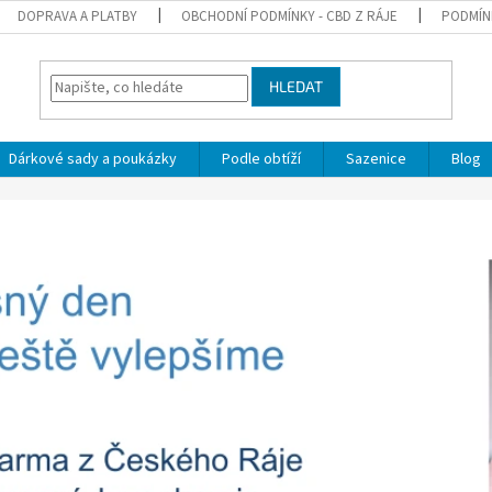
DOPRAVA A PLATBY
OBCHODNÍ PODMÍNKY - CBD Z RÁJE
PODMÍN
HLEDAT
Dárkové sady a poukázky
Podle obtíží
Sazenice
Blog