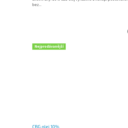
bez...
Nejprodávanější
CBG olej 10%