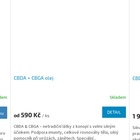
CBDA + CBGA olej
CB
adem
Skladem
Průměrné
Prů
hodnocení
hod
produktu
pro
DETAIL
ku
590 Kč
1 
od
je
/ ks
je
5,0
5,0
CBDA & CBGA – netradiční látky z konopí s velmi silným
Sil
z
z
účinkem. Podpora imunity, celkové rovnováhy těla, silný
pro
prav
5
5
pomocník při virózách, zánětech. Speciální...
ho
sku
hvězdiček.