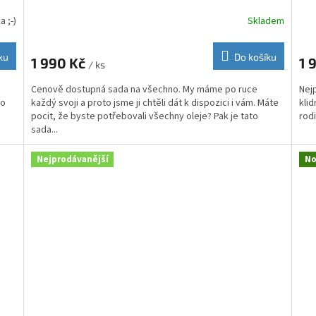
a ;-)
Skladem
Prů
hod
pro
ku
Do košíku
1 990 Kč
1 
je
/ ks
4,8
Cenově dostupná sada na všechno. My máme po ruce
Nejp
z
io
každý svoji a proto jsme ji chtěli dát k dispozici i vám. Máte
klid
5
pocit, že byste potřebovali všechny oleje? Pak je tato
rod
hvě
sada...
Nejprodávanější
No