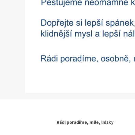
k
é
h
o
r
á
j
e
Rádi poradíme, mile, lidsky