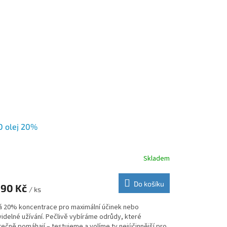
D olej 20%
Skladem
měrné
nocení
duktu
Do košíku
990 Kč
/ ks
ná 20% koncentrace pro maximální účinek nebo
idelné užívání. Pečlivě vybíráme odrůdy, které
tečně pomáhají – testujeme a volíme ty nejúčinnější pro