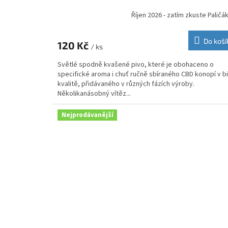
Říjen 2026 - zatím zkuste Paličák
Do koší
120 Kč
/ ks
Světlé spodně kvašené pivo, které je obohaceno o
specifické aroma i chuť ručně sbíraného CBD konopí v b
kvalitě, přidávaného v různých fázích výroby.
Několikanásobný vítěz...
Nejprodávanější