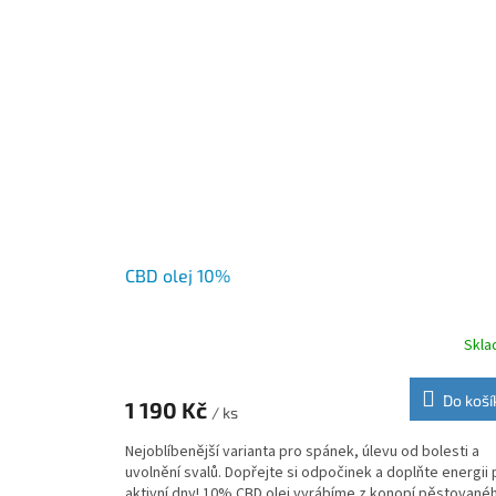
CBD olej 10%
Skl
Průměrné
hodnocení
produktu
Do koší
1 190 Kč
je
/ ks
5,0
Nejoblíbenější varianta pro spánek, úlevu od bolesti a
z
uvolnění svalů. Dopřejte si odpočinek a doplňte energii 
5
aktivní dny! 10% CBD olej vyrábíme z konopí pěstované
hvězdiček.