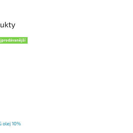
dukty
jprodávanější
 olej 10%