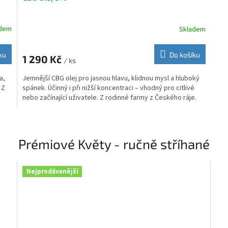
adem
Skladem
ku
Do košíku
1 290 Kč
/ ks
a,
Jemnější CBG olej pro jasnou hlavu, klidnou mysl a hluboký
 Z
spánek. Účinný i při nižší koncentraci – vhodný pro citlivé
nebo začínající uživatele. Z rodinné farmy z Českého ráje.
Prémiové Květy - ručně stříhané
Nejprodávanější