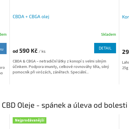
CBDA + CBGA olej
Kon
adem
Skladem
Průměrné
hodnocení
produktu
DETAIL
ku
590 Kč
29
od
je
/ ks
5,0
CBDA & CBGA – netradiční látky z konopí s velmi silným
Lah
z
účinkem. Podpora imunity, celkové rovnováhy těla, silný
pro
25g
5
pomocník při virózách, zánětech. Speciální...
ho
hvězdiček.
CBD Oleje - spánek a úleva od bolesti
Nejprodávanější