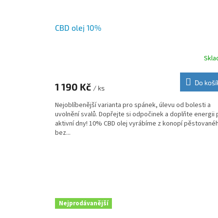
CBD olej 10%
Skl
Průměrné
hodnocení
produktu
Do koší
1 190 Kč
je
/ ks
5,0
Nejoblíbenější varianta pro spánek, úlevu od bolesti a
z
uvolnění svalů. Dopřejte si odpočinek a doplňte energii 
5
aktivní dny! 10% CBD olej vyrábíme z konopí pěstované
hvězdiček.
bez...
Nejprodávanější