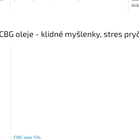
hvě
klid
CBG oleje - klidné myšlenky, stres pry
CBG olej 5%