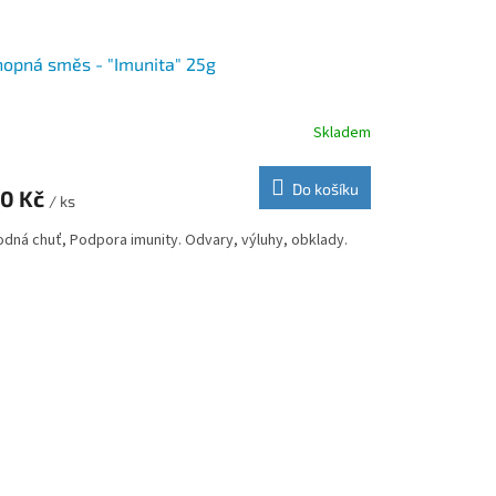
opná směs - "Imunita" 25g
Skladem
Do košíku
0 Kč
/ ks
odná chuť, Podpora imunity. Odvary, výluhy, obklady.