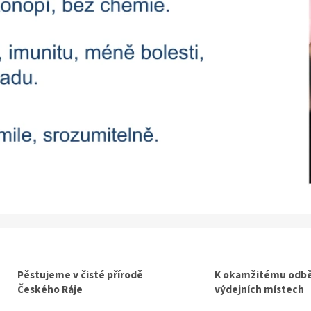
Pěstujeme v čisté přírodě
K okamžitému odbě
Českého Ráje
výdejních místech