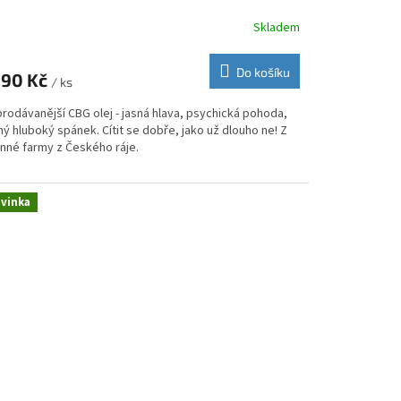
Skladem
měrné
nocení
duktu
Do košíku
990 Kč
/ ks
rodávanější CBG olej - jasná hlava, psychická pohoda,
ný hluboký spánek. Cítit se dobře, jako už dlouho ne! Z
inné farmy z Českého ráje.
zdiček.
vinka