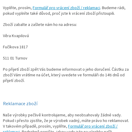
Vyplňte, prosím,
Formulář pro vrácení zboží / reklamaci
. Budeme rádi,
pokud vyplníte také důvod, proč jste k vrácení zboží přistoupili.
Zboží zabalte a zašlete nám ho na adresu:
Věra Kvapilová
Fučíkova 1817
511 01 Turnov
Po přijetí zboží zpět Vás budeme informovat o jeho doručení. Částku za
zboží Vám vrátíme na účet, který uvedete ve formuláři do 14ti dnů od
přijetí zboží.
Reklamace zboží
Naše výrobky pečlivě kontrolujeme, aby neobsahovaly žádné vady.
Pokud i přesto zjistíte, že je výrobek vadný, máte právo ho reklamovat.
V takovém případě, prosím, vyplňte,
Formulář pro vrácení zboží /
reklamaci
. Podrobně popište, jakou vadu jste na výrobku našli.