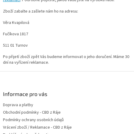
Zboží zabalte a zašlete nám ho na adresu:
Věra Kvapilová
Fučíkova 1817
511 01 Turnov
Po přijetí zboží zpět Vás budeme informovat o jeho doručení. Máme 30
dní na vyřízení reklamace.
Z
á
p
a
Informace pro vás
t
Doprava a platby
í
Obchodní podmínky - CBD z Ráje
Podmínky ochrany osobních údajů
Vrácení zboží / Reklamace - CBD z Ráje