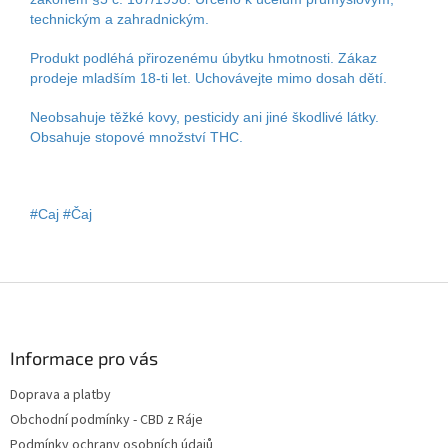
technickým a zahradnickým.
Produkt podléhá přirozenému úbytku hmotnosti. Zákaz
prodeje mladším 18-ti let. Uchovávejte mimo dosah dětí.
Neobsahuje těžké kovy, pesticidy ani jiné škodlivé látky.
Obsahuje stopové množství THC.
#Caj #Čaj
Z
á
p
a
Informace pro vás
t
Doprava a platby
í
Obchodní podmínky - CBD z Ráje
Podmínky ochrany osobních údajů