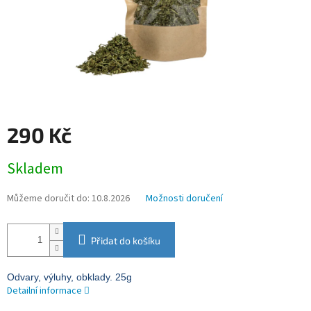
290 Kč
Měrná
Skladem
cena:
Můžeme doručit do:
10.8.2026
Možnosti doručení
Přidat do košíku
Odvary, výluhy, obklady.
25g
Detailní informace