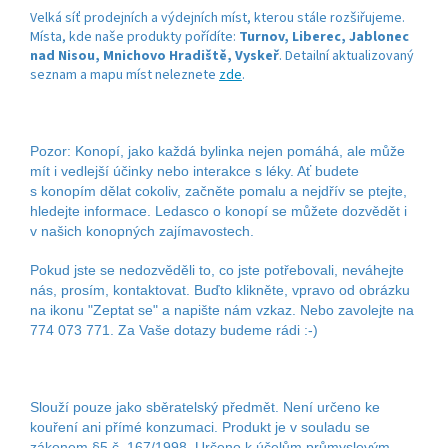
Velká síť prodejních a výdejních míst, kterou stále rozšiřujeme.
Místa, kde naše produkty pořídíte:
Turnov, Liberec, Jablonec
nad Nisou, Mnichovo Hradiště, Vyskeř
. Detailní aktualizovaný
seznam a mapu míst neleznete
zde
.
Pozor: Konopí, jako každá bylinka nejen pomáhá, ale může
mít i vedlejší účinky nebo interakce s léky. Ať budete
s konopím dělat cokoliv, začněte pomalu a nejdřív se ptejte,
hledejte informace. Ledasco o konopí se můžete dozvědět i
v našich konopných zajímavostech.
Pokud jste se nedozvěděli to, co jste potřebovali, neváhejte
nás, prosím, kontaktovat. Buďto klikněte, vpravo od obrázku
na ikonu "Zeptat se" a napište nám vzkaz. Nebo zavolejte na
774 073 771. Za Vaše dotazy budeme rádi :-)
Slouží pouze jako sběratelský předmět. Není určeno ke
kouření ani přímé konzumaci. Produkt je v souladu se
zákonem §5 č. 167/1998. Určeno k účelům průmyslovým,