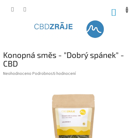
Přejít
na
NÁKUP
obsah
KOŠÍK
Konopná směs - "Dobrý spánek" -
CBD
Průměrné
Neohodnoceno
Podrobnosti hodnocení
hodnocení
produktu
je
0,0
z
5
hvězdiček.