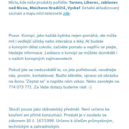
Místa, kde naše produkty pořídíte:
Turnov, Liberec, Jablonec
nad Nisou, Mnichovo Hradiště, Vyskeř
. Detailní aktualizovaný
seznam a mapu míst neleznete
zde
.
Pozor: Konopí, jako každá bylinka nejen pomáhá, ale může
mít i vedlejší účinky nebo interakce s léky. Ať budete
s konopím dělat cokoliv, začněte pomalu a nejdřív se ptejte,
hledejte informace. Ledasco o konopí se můžete dozvědět i
v našich konopných zajímavostech.
Pokud jste se nedozvěděli to, co jste potřebovali, neváhejte
nás, prosím, kontaktovat. Buďto klikněte, vpravo od obrázku
na ikonu "Zeptat se" a napište nám vzkaz. Nebo zavolejte na
774 073 771. Za Vaše dotazy budeme rádi :-)
Slouží pouze jako sběratelský předmět. Není určeno ke
kouření ani přímé konzumaci. Produkt je v souladu se
zákonem §5 č. 167/1998. Určeno k účelům průmyslovým,
technickým a zahradnickým.