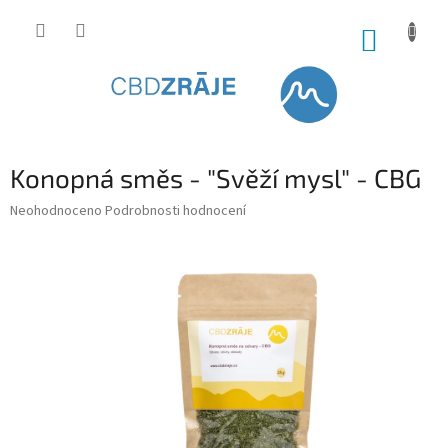
Přejít
na
NÁKUP
obsah
KOŠÍK
Konopná směs - "Svěží mysl" - CBG
Průměrné
Neohodnoceno
Podrobnosti hodnocení
hodnocení
produktu
je
0,0
z
5
hvězdiček.