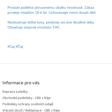
Produkt podléhá přirozenému úbytku hmotnosti. Zákaz
prodeje mladším 18-ti let. Uchovávejte mimo dosah dětí.
Neobsahuje těžké kovy, pesticidy ani jiné škodlivé látky.
Obsahuje stopové množství THC.
#Caj #Čaj
Z
á
p
a
Informace pro vás
t
Doprava a platby
í
Obchodní podmínky - CBD z Ráje
Podmínky ochrany osobních údajů
Vrácení zboží / Reklamace - CBD z Ráje