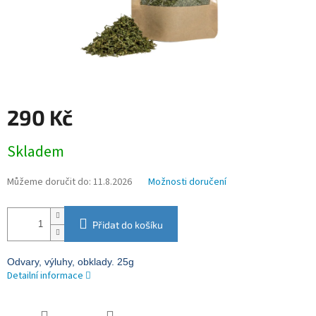
290 Kč
Měrná
Skladem
cena:
Můžeme doručit do:
11.8.2026
Možnosti doručení
Přidat do košíku
Odvary, výluhy, obklady.
25g
Detailní informace