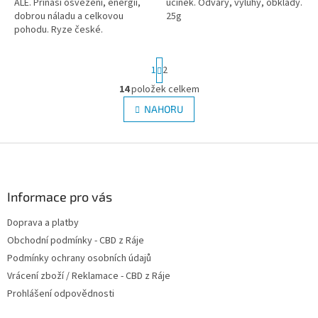
ALE. Přináší osvěžení, energii,
účinek. Odvary, výluhy, obklady.
dobrou náladu a celkovou
25g
pohodu. Ryze české.
Vyzkoušejte také výborný
konopný ležák od
S
1
2
Falkenštejnu Kanára
t
r
14
položek celkem
O
á
v
NAHORU
n
l
k
á
o
v
Z
d
á
a
á
n
c
p
í
í
a
Informace pro vás
p
t
r
Doprava a platby
í
v
Obchodní podmínky - CBD z Ráje
k
y
Podmínky ochrany osobních údajů
v
Vrácení zboží / Reklamace - CBD z Ráje
ý
Prohlášení odpovědnosti
p
i