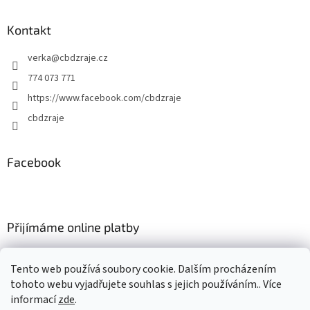
s
u
Kontakt
verka
@
cbdzraje.cz
774 073 771
https://www.facebook.com/cbdzraje
cbdzraje
Facebook
Přijímáme online platby
Tento web používá soubory cookie. Dalším procházením
tohoto webu vyjadřujete souhlas s jejich používáním.. Více
informací
zde
.