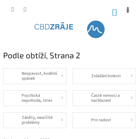
Přejít
na
NÁKUP
obsah
KOŠÍK
Podle obtíží
, Strana 2
Nespavost, kvalitní
Zvládání bolesti
spánek
Psychická
Časté nemoci a
nepohoda, stres
nachlazení
Záněty, neurčité
Pro radost
problémy