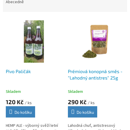
e
Abecedně
n
í
V
p
ý
r
p
o
i
d
s
u
p
k
r
t
o
ů
d
Pivo Paličák
Prémiová konopná směs -
u
"Lahodný antistres" 25g
k
t
Skladem
Skladem
ů
120 Kč
290 Kč
/ ks
/ ks
Do košíku
Do košíku
HEMP ALE - výborný svěží letní
Lahodná chuť, antistresový